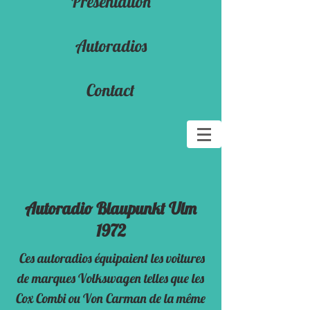
Presentation
Autoradios
Contact
Autoradio Blaupunkt Ulm
1972
Ces autoradios équipaient les voitures
de marques Volkswagen telles que les
Cox Combi ou Von Carman de la même